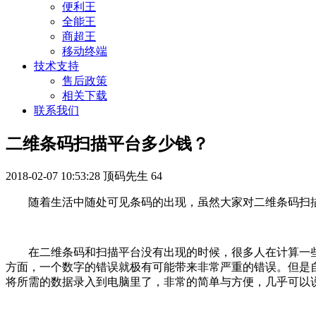
便利王
全能王
商超王
移动终端
技术支持
售后政策
相关下载
联系我们
二维条码扫描平台多少钱？
2018-02-07 10:53:28
顶码先生
64
随着生活中随处可见条码的出现，虽然大家对二维条码扫
在二维条码和扫描平台没有出现的时候，很多人在计算一
方面，一个数字的错误就极有可能带来非常严重的错误。但是
将所需的数据录入到电脑里了，非常的简单与方便，几乎可以