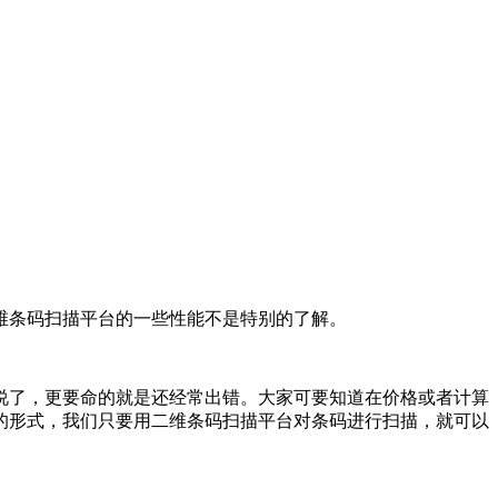
维条码扫描平台的一些性能不是特别的了解。
说了，更要命的就是还经常出错。大家可要知道在价格或者计算
的形式，我们只要用二维条码扫描平台对条码进行扫描，就可以