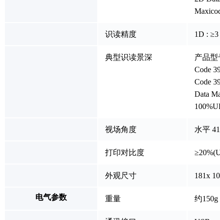
Maxico
识读精度
1D : ≥3 
典型识读景深
产品型
Code 39
Code 39
Data Ma
100%UP
视场角度
水平 41°
打印对比度
≥20%(U
外观尺寸
181x 1
电气参数
重量
约15