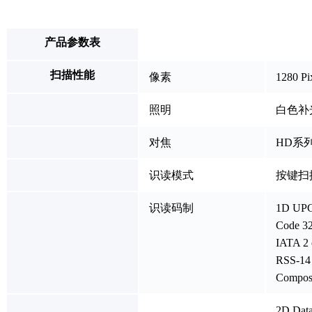
产品参数表
扫描性能
像素
1280 Pi
照明
白色补
对焦
HD系
识读模式
按键扫
识读码制
1D UPC 
Code 32 
IATA 2 o
RSS-14 
Composi
2D Data