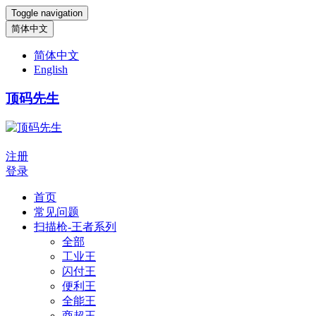
Toggle navigation
简体中文
简体中文
English
顶码先生
注册
登录
首页
常见问题
扫描枪-王者系列
全部
工业王
闪付王
便利王
全能王
商超王